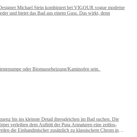
 Designer Michael Stein kombiniert bei VIGOUR vogue moderne
der und bietet das Bad aus einem Guss. Das wirkt, denn
r Wärmepumpe oder Biomasseheizung/Kaminofen sein.
z bis ins kleinste Detail ihresgleichen im Bad suchen. Die
er verleihen dem Auftritt der Pura Armaturen eine zeitlos-
erden die Einhandmischer zusätzlich zu klassischem Chrom in