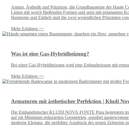
Anmut, Ästhetik und Präzision, die Grundbausteine der Haut
Linien mit weich fließenden Formen und setzt mit prägnanten 
Harmonie und Einheit sind die zwei wesentlichen Prinzipien vo
Mehr Erfahren >>
Was ist eine Gas-Hybridheizung?
Bei einer Gas-Hybridheizung wird eine Erdgasheizung mit erne
Mehr Erfahren >>
Armaturen mit ästhetischer Perfektion | Kludi No
Die Einhandmischer KLUDI NOVA FONTE Pura begeistern mit ihre
auf ein Minimum reduzierten Geometrien, sensibel ausgewogene 
moderne Eleganz, die perfekter Ausdruck des neuen Zeitgeists i
zwei weiteren Oberflächen verfügbar sein: in trendbewusstem Ma