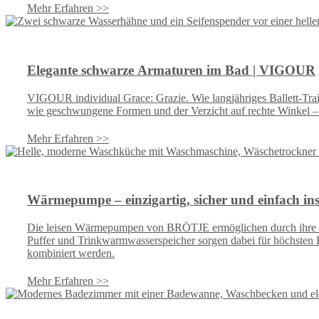
angenehm.
Mehr Erfahren >>
Elegante schwarze Armaturen im Bad | VIGOUR
VIGOUR individual Grace: Grazie. Wie langjähriges Ballett-Trai
wie geschwungene Formen und der Verzicht auf rechte Winkel – 
Mehr Erfahren >>
Wärmepumpe – einzigartig, sicher und einfach i
Die leisen Wärmepumpen von BRÖTJE ermöglichen durch ihre Mon
Puffer und Trinkwarmwasserspeicher sorgen dabei für höchst
kombiniert werden.
Mehr Erfahren >>