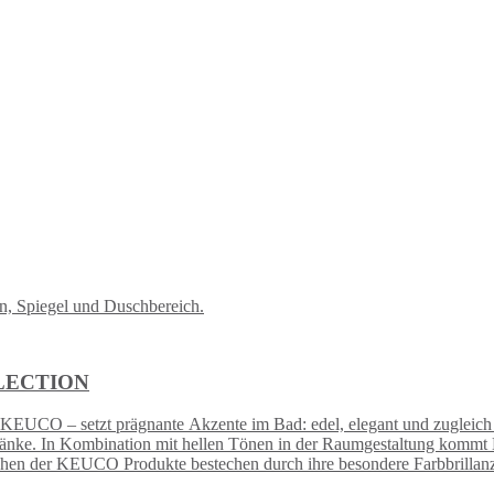
ELECTION
O – setzt prägnante Akzente im Bad: edel, elegant und zugleich ext
ke. In Kombination mit hellen Tönen in der Raumgestaltung komm
chen der KEUCO Produkte bestechen durch ihre besondere Farbbrillanz, 
cht – ideal sowohl für private Bäder als auch in der trendigen Objekt