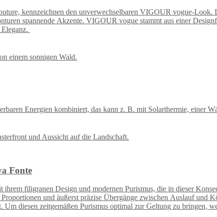
e Couture, kennzeichnen den unverwechselbaren VIGOUR vogue-Look.
Konturen spannende Akzente. VIGOUR vogue stammt aus einer Designfe
n Eleganz.
uerbaren Energien kombiniert, das kann z. B. mit Solarthermie, eine
va Fonte
m filigranen Design und modernen Purismus, die in dieser Konsequen
Proportionen und äußerst präzise Übergänge zwischen Auslauf und Körp
st. Um diesen zeitgemäßen Purismus optimal zur Geltung zu bringen, w
ttschwarz und in stilvollem Mattweiß.