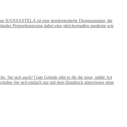
eue HANSASTELA ist eine trendorientierte Designarmatur, die
schlanke Proportionierung dabei eine gleichermaßen moderne wie
Sie sich auch? Gute Gründe gibt es für die neue, milde Art
 würden Sie sich einfach nur mit dem Handtuch abtrocknen ohne