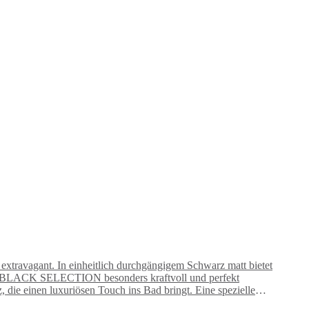
ravagant. In einheitlich durchgängigem Schwarz matt bietet
t BLACK SELECTION besonders kraftvoll und perfekt
die einen luxuriösen Touch ins Bad bringt. Eine spezielle
ausstattung. Die samtmatte Oberfläche ist haptisch ausgesprochen