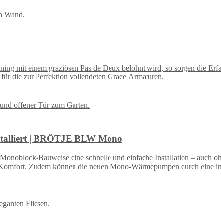
ning mit einem graziösen Pas de Deux belohnt wird, so sorgen die Er
für die zur Perfektion vollendeten Grace Armaturen.
nstalliert | BRÖTJE BLW Mono
oblock-Bauweise eine schnelle und einfache Installation – auch ohne
en Komfort. Zudem können die neuen Mono-Wärmepumpen durch eine in