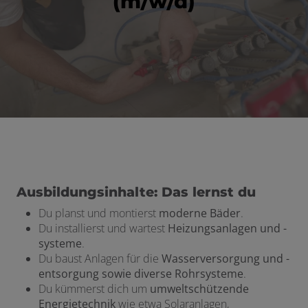
(m/w/d)
schließen
 und schließen
en und schließen
Ausbildungsinhalte: Das lernst du
Du planst und montierst
moderne Bäder
.
Du installierst und wartest
Heizungsanlagen und -
systeme
.
Du baust Anlagen für die
Wasserversorgung und -
entsorgung sowie diverse Rohrsysteme
.
Du kümmerst dich um
umweltschützende
Energietechnik
wie etwa Solaranlagen,