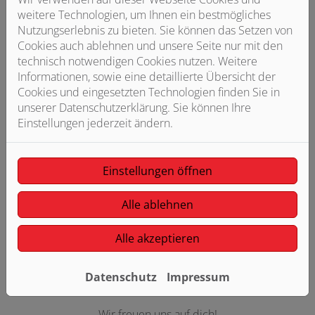
weitere Technologien, um Ihnen ein bestmögliches
Nutzungserlebnis zu bieten. Sie können das Setzen von
Cookies auch ablehnen und unsere Seite nur mit den
technisch notwendigen Cookies nutzen. Weitere
Informationen, sowie eine detaillierte Übersicht der
Cookies und eingesetzten Technologien finden Sie in
unserer Datenschutzerklärung. Sie können Ihre
Einstellungen jederzeit ändern.
Liebe/r Bewerber/-in,
Einstellungen öffnen
Interesse an einer spannenden, zukunftssicheren
Alle ablehnen
Ausbildung? Als Ansprechpartner der Firma Kirchhoff
Heizung und Sanitär GmbH & Co. KG aus Versmold
Alle akzeptieren
möchte ich dich gerne zu uns ins Team einladen. Dazu
geht der erste Schritt ganz einfach über unsere
Kurzbewerbung ganz unten, aber auch telefonisch sind
Datenschutz
Impressum
wir jederzeit erreichbar.
Wir freuen uns auf dich!